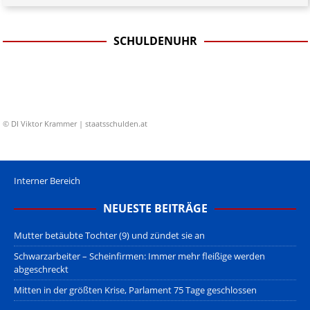
SCHULDENUHR
© DI Viktor Krammer | staatsschulden.at
Interner Bereich
NEUESTE BEITRÄGE
Mutter betäubte Tochter (9) und zündet sie an
Schwarzarbeiter – Scheinfirmen: Immer mehr fleißige werden
abgeschreckt
Mitten in der größten Krise, Parlament 75 Tage geschlossen