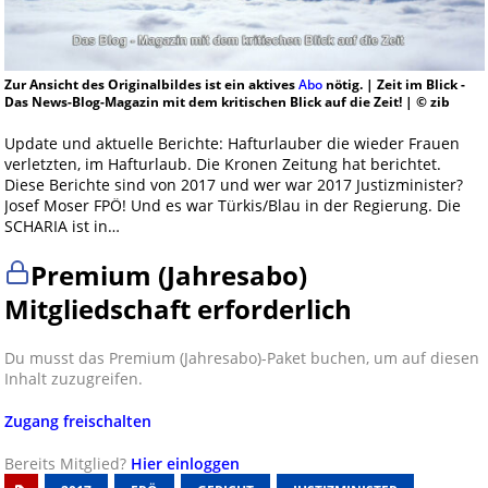
Zur Ansicht des Originalbildes ist ein aktives
Abo
nötig. | Zeit im Blick -
Das News-Blog-Magazin mit dem kritischen Blick auf die Zeit! | © zib
Update und aktuelle Berichte: Hafturlauber die wieder Frauen
verletzten, im Hafturlaub. Die Kronen Zeitung hat berichtet.
Diese Berichte sind von 2017 und wer war 2017 Justizminister?
Josef Moser FPÖ! Und es war Türkis/Blau in der Regierung. Die
SCHARIA ist in…
Premium (Jahresabo)
Mitgliedschaft erforderlich
Du musst das Premium (Jahresabo)-Paket buchen, um auf diesen
Inhalt zuzugreifen.
Zugang freischalten
Bereits Mitglied?
Hier einloggen