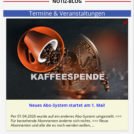
NOTIZ-BLOG
Bitte beachten Sie in dem Zusammenhang auch unsere
AGB
.
Termine & Veranstaltungen
Neues Abo-System startet am 1. Mai!
Per 01.04.2026 wurde auf ein anderes Abo-System umgestellt. >>>
Für bestehende Abonnenten änderte sich nichts. >>> Neue
Abonnenten und alle die es noch werden wollen, ...