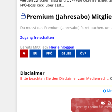
werden zwischen Blau und ÖVP? Wie oe24 Berichtet, ak
FPÖ-Boss Kickl überlasst…
Premium (Jahresabo) Mitglie
Du musst das Premium (Jahresabo)-Paket buchen, um a
Zugang freischalten
Bereits Mitglied?
Hier einloggen
EU
FPÖ
GELBE
ÖVP
Disclaimer
Bitte beachten Sie den Disclaimer zum Medienrecht.
K
UPDATE: § 17 ECG seit 16.02.2024 weg
Me
Wir lassen den Disclaimertext dennoch so stehen, bis s
weitere, damit zusammenhängende Paragrafen ersetzt 
Zu
Raum. D.h. noch mehr Spielraum für das sog. "Richte
Jetzt im Forum für Pres
gewisse Parteien bevorzugen kann.