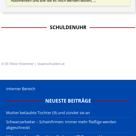
Abonnenten und alle die es noch werden wollen, ...
SCHULDENUHR
© DI Viktor Krammer | staatsschulden.at
Interner Bereich
NEUESTE BEITRÄGE
Mutter betäubte Tochter (9) und zündet sie an
Schwarzarbeiter – Scheinfirmen: Immer mehr fleißige werden
abgeschreckt