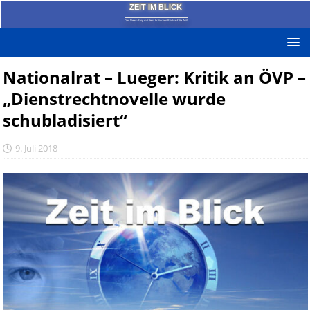
ZEIT IM BLICK
Das News-Blog mit dem kritischen Blick auf die Zeit!
Nationalrat – Lueger: Kritik an ÖVP –
„Dienstrechtnovelle wurde
schubladisiert“
9. Juli 2018