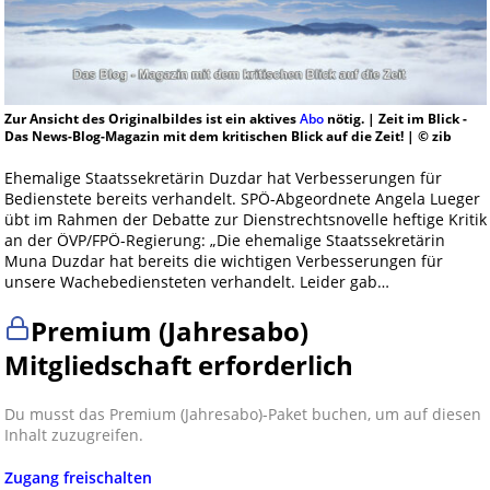
Zur Ansicht des Originalbildes ist ein aktives
Abo
nötig. | Zeit im Blick -
Das News-Blog-Magazin mit dem kritischen Blick auf die Zeit! | © zib
Ehemalige Staatssekretärin Duzdar hat Verbesserungen für
Bedienstete bereits verhandelt. SPÖ-Abgeordnete Angela Lueger
übt im Rahmen der Debatte zur Dienstrechtsnovelle heftige Kritik
an der ÖVP/FPÖ-Regierung: „Die ehemalige Staatssekretärin
Muna Duzdar hat bereits die wichtigen Verbesserungen für
unsere Wachebediensteten verhandelt. Leider gab…
Premium (Jahresabo)
Mitgliedschaft erforderlich
Du musst das Premium (Jahresabo)-Paket buchen, um auf diesen
Inhalt zuzugreifen.
Zugang freischalten