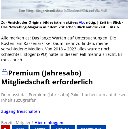
Zur Ansicht des Originalbildes ist ein aktives
Abo
nötig. | Zeit im Blick -
Das News-Blog-Magazin mit dem kritischen Blick auf die Zeit! | © zib
Alle merken es: Das lange Warten auf Untersuchungen. Die
Kosten, ein Kassenarzt sei kaum mehr zu finden, meine
verschiedene Medien. Von 2018 – 2023 alles wurde noch
schlechter: Stöger (SPÖ) hatte in diesem Fall mehr als recht. Es
muss auch…
Premium (Jahresabo)
Mitgliedschaft erforderlich
Du musst das Premium (Jahresabo)-Paket buchen, um auf diesen
Inhalt zuzugreifen.
Zugang freischalten
Bereits Mitglied?
Hier einloggen