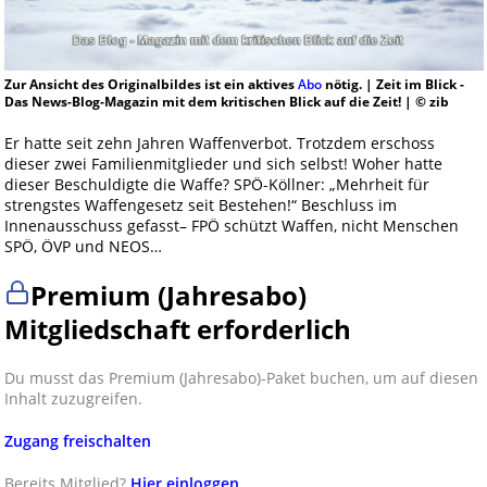
Zur Ansicht des Originalbildes ist ein aktives
Abo
nötig. | Zeit im Blick -
Das News-Blog-Magazin mit dem kritischen Blick auf die Zeit! | © zib
Er hatte seit zehn Jahren Waffenverbot. Trotzdem erschoss
dieser zwei Familienmitglieder und sich selbst! Woher hatte
dieser Beschuldigte die Waffe? SPÖ-Köllner: „Mehrheit für
strengstes Waffengesetz seit Bestehen!“ Beschluss im
Innenausschuss gefasst– FPÖ schützt Waffen, nicht Menschen
SPÖ, ÖVP und NEOS…
Premium (Jahresabo)
Mitgliedschaft erforderlich
Du musst das Premium (Jahresabo)-Paket buchen, um auf diesen
Inhalt zuzugreifen.
Zugang freischalten
Bereits Mitglied?
Hier einloggen