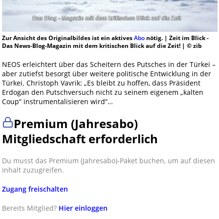
Zur Ansicht des Originalbildes ist ein aktives
Abo
nötig. | Zeit im Blick -
Das News-Blog-Magazin mit dem kritischen Blick auf die Zeit! | © zib
NEOS erleichtert über das Scheitern des Putsches in der Türkei –
aber zutiefst besorgt über weitere politische Entwicklung in der
Türkei. Christoph Vavrik: „Es bleibt zu hoffen, dass Präsident
Erdogan den Putschversuch nicht zu seinem eigenem „kalten
Coup“ instrumentalisieren wird“…
Premium (Jahresabo)
Mitgliedschaft erforderlich
Du musst das Premium (Jahresabo)-Paket buchen, um auf diesen
Inhalt zuzugreifen.
Zugang freischalten
Bereits Mitglied?
Hier einloggen