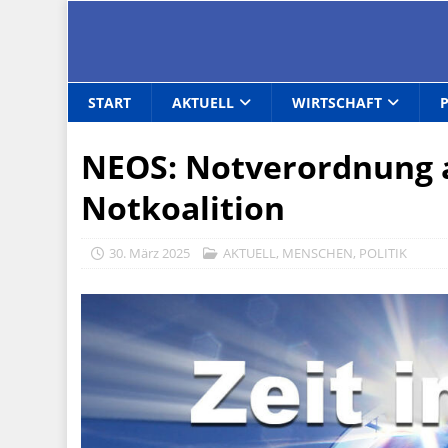
START
AKTUELL
WIRTSCHAFT
NEOS: Notverordnung a
Notkoalition
30. März 2025
AKTUELL
,
MENSCHEN
,
POLITIK