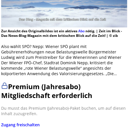
Zur Ansicht des Originalbildes ist ein aktives
Abo
nötig. | Zeit im Blick -
Das News-Blog-Magazin mit dem kritischen Blick auf die Zeit! | © zib
Also wählt SPÖ? Nepp: Wiener SPÖ plant mit
Gebührenerhöhungen neue Belastungswelle Bürgermeister
Ludwig wird zum Preistreiber für die Wienerinnen und Wiener
Der Wiener FPÖ-Chef, Stadtrat Dominik Nepp, kritisiert die
kommende „rote Wiener Belastungswelle“ angesichts der
kolportierten Anwendung des Valorisierungsgesetzes. „Die…
Premium (Jahresabo)
Mitgliedschaft erforderlich
Du musst das Premium (Jahresabo)-Paket buchen, um auf diesen
Inhalt zuzugreifen.
Zugang freischalten