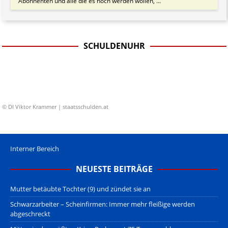
Abonnenten und alle die es noch werden wollen, ...
SCHULDENUHR
© DI Viktor Krammer | staatsschulden.at
Interner Bereich
NEUESTE BEITRÄGE
Mutter betäubte Tochter (9) und zündet sie an
Schwarzarbeiter – Scheinfirmen: Immer mehr fleißige werden
abgeschreckt