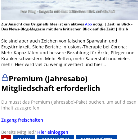
Zur Ansicht des Originalbildes ist ein aktives
Abo
nötig. | Zeit im Blick -
Das News-Blog-Magazin mit dem kritischen Blick auf die Zeit! | © zib
Sie sind aber auch Zeichen von falschen Sparwahn und
Engstirnigkeit. Siehe Bericht: Infusions-Therapie bei Corona:
Mehr Kapazitäten und bessere Bezahlung für Ärzte, Pfleger und
Krankenschwestern. Mehr Betten, mehr Sauerstoff und vieles
mehr. Hier wird viel zu wenig investiert und hier…
Premium (Jahresabo)
Mitgliedschaft erforderlich
Du musst das Premium (Jahresabo)-Paket buchen, um auf diesen
Inhalt zuzugreifen.
Zugang freischalten
Bereits Mitglied?
Hier einloggen