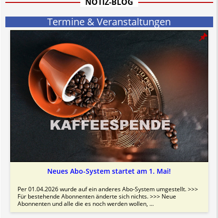
NOTIZ-BLOG
Bitte beachten Sie in dem Zusammenhang auch unsere
AGB
.
Termine & Veranstaltungen
Neues Abo-System startet am 1. Mai!
Per 01.04.2026 wurde auf ein anderes Abo-System umgestellt. >>>
Für bestehende Abonnenten änderte sich nichts. >>> Neue
Abonnenten und alle die es noch werden wollen, ...