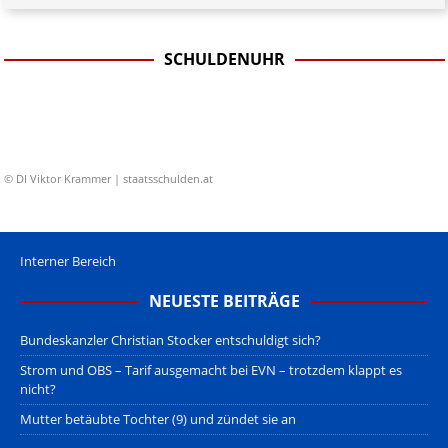
SCHULDENUHR
© DI Viktor Krammer | staatsschulden.at
Interner Bereich
NEUESTE BEITRÄGE
Bundeskanzler Christian Stocker entschuldigt sich?
Strom und OBS – Tarif ausgemacht bei EVN – trotzdem klappt es
nicht?
Mutter betäubte Tochter (9) und zündet sie an