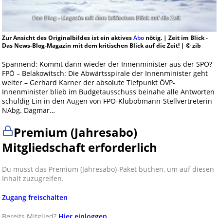
Zur Ansicht des Originalbildes ist ein aktives
Abo
nötig. | Zeit im Blick -
Das News-Blog-Magazin mit dem kritischen Blick auf die Zeit! | © zib
Spannend: Kommt dann wieder der Innenminister aus der SPÖ?
FPÖ – Belakowitsch: Die Abwärtsspirale der Innenminister geht
weiter – Gerhard Karner der absolute Tiefpunkt ÖVP-
Innenminister blieb im Budgetausschuss beinahe alle Antworten
schuldig Ein in den Augen von FPÖ-Klubobmann-Stellvertreterin
NAbg. Dagmar…
Premium (Jahresabo)
Mitgliedschaft erforderlich
Du musst das Premium (Jahresabo)-Paket buchen, um auf diesen
Inhalt zuzugreifen.
Zugang freischalten
Bereits Mitglied?
Hier einloggen