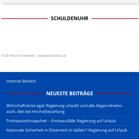
SCHULDENUHR
© DI Viktor Krammer | staatsschulden.at
Interner Bereich
NEUESTE BEITRÄGE
Wirtschaftskrise egal: Regierung urlaubt und alle Abgeordneten
auch, dies bei Höchstbezahlung
Trinkwasserknappheit – Ernteausfälle: Regierung auf Urlaub
Nationale Sicherheit in Österreich in Gefahr? Regierung auf Urlaub