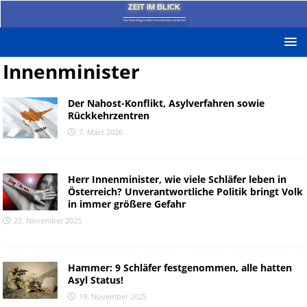
ZEIT IM BLICK
Das News-Blog mit dem kritischen Blick auf die Zeit!
Innenminister
Der Nahost-Konflikt, Asylverfahren sowie
Rückkehrzentren
7. März 2026
Herr Innenminister, wie viele Schläfer leben in
Österreich? Unverantwortliche Politik bringt Volk
in immer größere Gefahr
22. November 2025
Hammer: 9 Schläfer festgenommen, alle hatten
Asyl Status!
19. November 2025