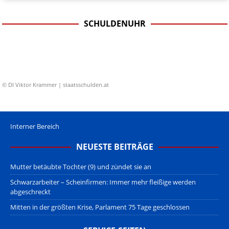
SCHULDENUHR
© DI Viktor Krammer | staatsschulden.at
Interner Bereich
NEUESTE BEITRÄGE
Mutter betäubte Tochter (9) und zündet sie an
Schwarzarbeiter – Scheinfirmen: Immer mehr fleißige werden
abgeschreckt
Mitten in der größten Krise, Parlament 75 Tage geschlossen