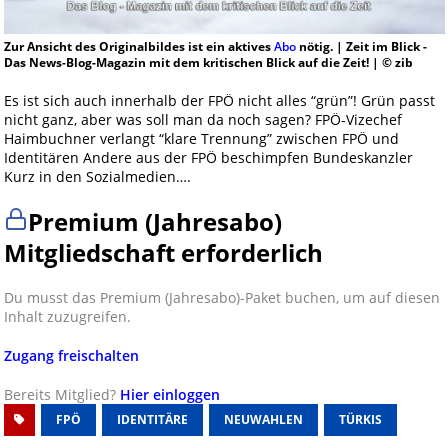
Zur Ansicht des Originalbildes ist ein aktives
Abo
nötig. | Zeit im Blick -
Das News-Blog-Magazin mit dem kritischen Blick auf die Zeit! | © zib
Es ist sich auch innerhalb der FPÖ nicht alles “grün”! Grün passt
nicht ganz, aber was soll man da noch sagen? FPÖ-Vizechef
Haimbuchner verlangt “klare Trennung” zwischen FPÖ und
Identitären Andere aus der FPÖ beschimpfen Bundeskanzler
Kurz in den Sozialmedien….
Premium (Jahresabo)
Mitgliedschaft erforderlich
Du musst das Premium (Jahresabo)-Paket buchen, um auf diesen
Inhalt zuzugreifen.
Zugang freischalten
Bereits Mitglied?
Hier einloggen
FPÖ
IDENTITÄRE
NEUWAHLEN
TÜRKIS