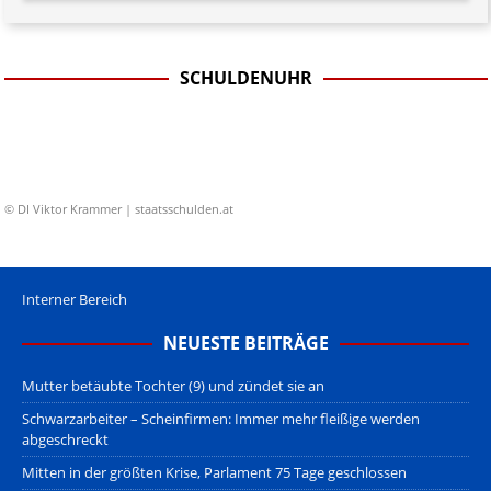
SCHULDENUHR
© DI Viktor Krammer | staatsschulden.at
Interner Bereich
NEUESTE BEITRÄGE
Mutter betäubte Tochter (9) und zündet sie an
Schwarzarbeiter – Scheinfirmen: Immer mehr fleißige werden
abgeschreckt
Mitten in der größten Krise, Parlament 75 Tage geschlossen