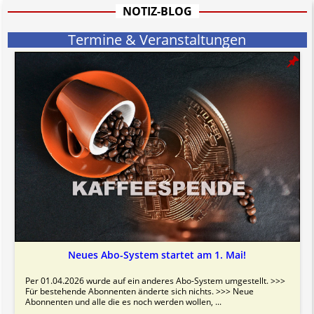
Bitte beachten Sie in dem Zusammenhang auch unsere
AGB
.
NOTIZ-BLOG
Termine & Veranstaltungen
Neues Abo-System startet am 1. Mai!
Per 01.04.2026 wurde auf ein anderes Abo-System umgestellt. >>>
Für bestehende Abonnenten änderte sich nichts. >>> Neue
Abonnenten und alle die es noch werden wollen, ...