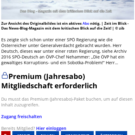
Zur Ansicht des Originalbildes ist ein aktives
Abo
nötig. | Zeit im Blick -
Das News-Blog-Magazin mit dem kritischen Blick auf die Zeit! | © zib
Es zeigte sich schon unter einer SPÖ Regierung wie die
Österreicher unter Generalverdacht gebracht wurden. Herr
Deutsch, dieses war unter einer roten Regierung, siehe Archiv
2016 SPÖ-Deutsch an ÖVP-Chef Nehammer: „Die ÖVP hat ein
gewaltiges Korruptions- und ein Sobotka-Problem!“ Herr…
Premium (Jahresabo)
Mitgliedschaft erforderlich
Du musst das Premium (Jahresabo)-Paket buchen, um auf diesen
Inhalt zuzugreifen.
Zugang freischalten
Bereits Mitglied?
Hier einloggen