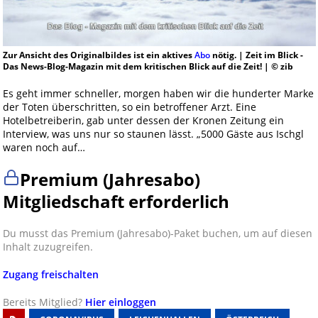
Zur Ansicht des Originalbildes ist ein aktives
Abo
nötig. | Zeit im Blick -
Das News-Blog-Magazin mit dem kritischen Blick auf die Zeit! | © zib
Es geht immer schneller, morgen haben wir die hunderter Marke
der Toten überschritten, so ein betroffener Arzt. Eine
Hotelbetreiberin, gab unter dessen der Kronen Zeitung ein
Interview, was uns nur so staunen lässt. „5000 Gäste aus Ischgl
waren noch auf…
Premium (Jahresabo)
Mitgliedschaft erforderlich
Du musst das Premium (Jahresabo)-Paket buchen, um auf diesen
Inhalt zuzugreifen.
Zugang freischalten
Bereits Mitglied?
Hier einloggen