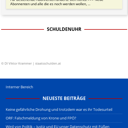
Abonnenten und alle die es noch werden wollen, ...
SCHULDENUHR
© DI Viktor Krammer | staatsschulden.at
Interner Bereich
NEUESTE BEITRÄGE
Keine gefährliche Drohung und trotzdem war es ihr Todesurteil
ORF: Falschmeldung von Krone und FPÖ?
Wird von Politik – Justiz und EU unser Datenschutz mit Füßen