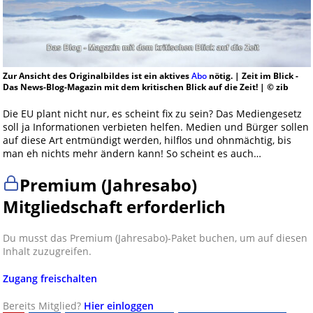
Zur Ansicht des Originalbildes ist ein aktives
Abo
nötig. | Zeit im Blick -
Das News-Blog-Magazin mit dem kritischen Blick auf die Zeit! | © zib
Die EU plant nicht nur, es scheint fix zu sein? Das Mediengesetz
soll ja Informationen verbieten helfen. Medien und Bürger sollen
auf diese Art entmündigt werden, hilflos und ohnmächtig, bis
man eh nichts mehr ändern kann! So scheint es auch…
Premium (Jahresabo)
Mitgliedschaft erforderlich
Du musst das Premium (Jahresabo)-Paket buchen, um auf diesen
Inhalt zuzugreifen.
Zugang freischalten
Bereits Mitglied?
Hier einloggen