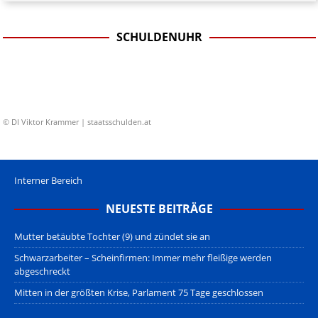
SCHULDENUHR
© DI Viktor Krammer | staatsschulden.at
Interner Bereich
NEUESTE BEITRÄGE
Mutter betäubte Tochter (9) und zündet sie an
Schwarzarbeiter – Scheinfirmen: Immer mehr fleißige werden
abgeschreckt
Mitten in der größten Krise, Parlament 75 Tage geschlossen