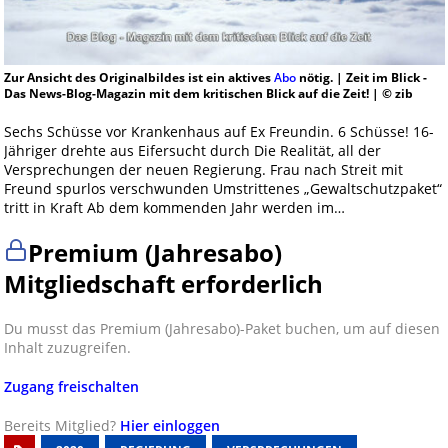
Zur Ansicht des Originalbildes ist ein aktives
Abo
nötig. | Zeit im Blick -
Das News-Blog-Magazin mit dem kritischen Blick auf die Zeit! | © zib
Sechs Schüsse vor Krankenhaus auf Ex Freundin. 6 Schüsse! 16-
Jähriger drehte aus Eifersucht durch Die Realität, all der
Versprechungen der neuen Regierung. Frau nach Streit mit
Freund spurlos verschwunden Umstrittenes „Gewaltschutzpaket“
tritt in Kraft Ab dem kommenden Jahr werden im…
Premium (Jahresabo)
Mitgliedschaft erforderlich
Du musst das Premium (Jahresabo)-Paket buchen, um auf diesen
Inhalt zuzugreifen.
Zugang freischalten
Bereits Mitglied?
Hier einloggen