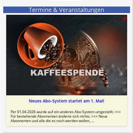
hat aufgrund der nicht Vertrags-gebundenen Wirksamkeit hpts.
informativen Charakter.
Termine & Veranstaltungen
Bitte beachten Sie in dem Zusammenhang auch unsere
AGB
.
Neues Abo-System startet am 1. Mai!
Per 01.04.2026 wurde auf ein anderes Abo-System umgestellt. >>>
Für bestehende Abonnenten änderte sich nichts. >>> Neue
Abonnenten und alle die es noch werden wollen, ...