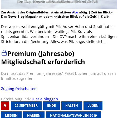
Zur Ansicht des Originalbildes ist ein aktives
Abo
nötig. | Zeit im Blick -
Das News-Blog-Magazin mit dem kritischen Blick auf die Zeit! | © zib
Das war es wohl endgültig mit Pilz Außer Hohn und Spott hat er
nichts geerntet: Wie berichtet wollte ja Pilz Kurz als
Spitzenkandidat verhindern. Die ÖVP machte ihm einen kräftigen
Strich durch die Rechnung. Alles, was Pilz sage, stelle sich…
Premium (Jahresabo)
Mitgliedschaft erforderlich
Du musst das Premium (Jahresabo)-Paket buchen, um auf diesen
Inhalt zuzugreifen.
Zugang freischalten
Bereits Mitglied?
Hier einloggen
29 SEPTEMBER
ENDE
HALTEN
LÜGEN
MEDIEN
NARREN
NATIONALRATSWAHLEN 2019