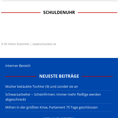
SCHULDENUHR
© DI Viktor Krammer | staatsschulden.at
Interner Bereich
NEUESTE BEITRÄGE
Mutter betäubte Tochter (9) und zündet sie an
Schwarzarbeiter – Scheinfirmen: Immer mehr fleißige werden
abgeschreckt
Mitten in der größten Krise, Parlament 75 Tage geschlossen