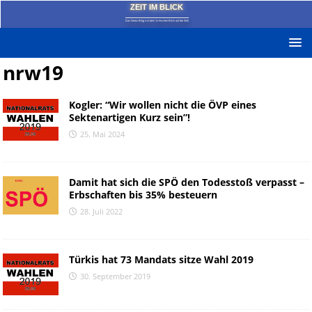
ZEIT IM BLICK
Das News-Blog mit dem kritischen Blick auf die Zeit!
nrw19
Kogler: “Wir wollen nicht die ÖVP eines
Sektenartigen Kurz sein”!
25. Mai 2024
Damit hat sich die SPÖ den Todesstoß verpasst –
Erbschaften bis 35% besteuern
28. Juli 2022
Türkis hat 73 Mandats sitze Wahl 2019
30. September 2019