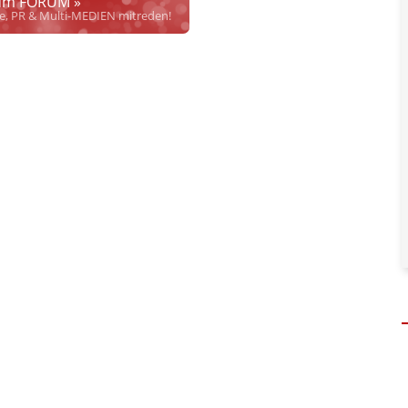
m FORUM »
rrecht", welches alleine aufgrund schwammiger Gesetze
se, PR & Multi-MEDIEN mitreden!
hkeit bei Links
und betonen ausdrücklich, dass wir die im Abs. 1 des §
 verlinkten Inhalt nicht immer gewährleisten können.
risten, noch beschäftigen sie solche, dürfen und können daher
keine
nlangen
qualifizierter
Hinweise der Justizbehörden nach. Dennoch
. Personen und versuchen objektiv zu bleiben.
en, soweit diese bekannt und nötig sind. Dabei gibt es 4 Abstufungen:
her inhaltlicher Verantwortung des Aussenders!
" bedeutet, dass diese
Content ist, sondern eine Verteilung im Sinne des
APA Disclaimers
(§
adaptierten bzw. referenzierten Artikels (Keine Haftung bez. § 17 ECG)
"
welcher nicht, oder nicht nur von APA-OTS kommt. Hier dürfen auch
. (§ 17 ECG gilt dennoch)
sseaussendung.
" heißt, dass von APA-OTS verbreiteter Content von uns
 deklarieren wir keinen vollen Haftungsausschluss für den gesamten
 ECG gilt aber weiterhin für Aussagen des Urhebers.)
(§ 17 ECG) nicht verlinkt
" bedeutet, dass die Quelle zwar genannt wird
 Prüfung auf rechtliche Korrektheit, Wahrheit des externen Inhalts
önlicher Daten beteiligter jur. wie phys. Personen
in und auf
t.