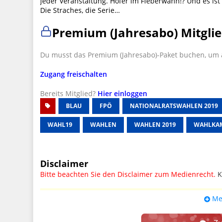
jeder Veranstaltung. Hofer im Fieberwahn!? Und es ist
Die Straches, die Serie…
Premium (Jahresabo) Mitglie
Du musst das Premium (Jahresabo)-Paket buchen, um a
Zugang freischalten
Bereits Mitglied?
Hier einloggen
BLAU
FPÖ
NATIONALRATSWAHLEN 2019
WAHL19
WAHLEN
WAHLEN 2019
WAHLKA
Disclaimer
Bitte beachten Sie den Disclaimer zum Medienrecht.
K
UPDATE: § 17 ECG seit 16.02.2024 weg
Me
Wir lassen den Disclaimertext dennoch so stehen, bis s
weitere, damit zusammenhängende Paragrafen ersetzt 