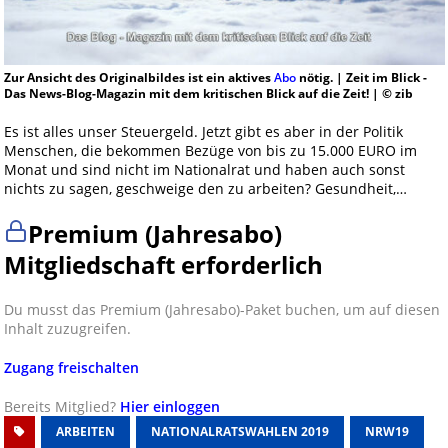
Zur Ansicht des Originalbildes ist ein aktives
Abo
nötig. | Zeit im Blick -
Das News-Blog-Magazin mit dem kritischen Blick auf die Zeit! | © zib
Es ist alles unser Steuergeld. Jetzt gibt es aber in der Politik
Menschen, die bekommen Bezüge von bis zu 15.000 EURO im
Monat und sind nicht im Nationalrat und haben auch sonst
nichts zu sagen, geschweige den zu arbeiten? Gesundheit,…
Premium (Jahresabo)
Mitgliedschaft erforderlich
Du musst das Premium (Jahresabo)-Paket buchen, um auf diesen
Inhalt zuzugreifen.
Zugang freischalten
Bereits Mitglied?
Hier einloggen
ARBEITEN
NATIONALRATSWAHLEN 2019
NRW19