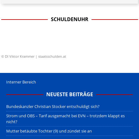
SCHULDENUHR
© DI Viktor Krammer | staatsschulden.at
Interner Bereich
NEUESTE BEITRÄGE
Bundeskanzler Christian Stocker entschuldigt sich?
Strom und OBS – Tarif ausgemacht bei EVN – trotzdem klappt es
nicht?
Mutter betäubte Tochter (9) und zündet sie an