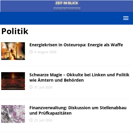
ZEIT IM BLICK
Das News-Blog mit dem kritischen Blick auf die Zeit!
Politik
Energiekrisen in Osteuropa: Energie als Waffe
4. August 2026
Schwarze Magie – Okkulte bei Linken und Politik
wie Ämtern und Behörden
31. Juli 2026
Finanzverwaltung: Diskussion um Stellenabbau
und Prüfkapazitäten
23. Juli 2026