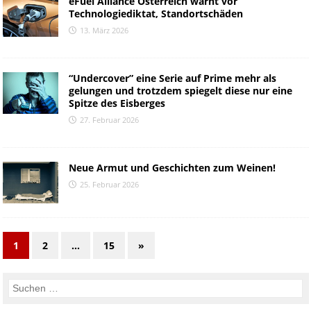
eFuel Alliance Österreich warnt vor
Technologiediktat, Standortschäden
13. März 2026
“Undercover” eine Serie auf Prime mehr als
gelungen und trotzdem spiegelt diese nur eine
Spitze des Eisberges
27. Februar 2026
Neue Armut und Geschichten zum Weinen!
25. Februar 2026
1
2
…
15
»