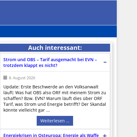
Auch interessant:
Strom und OBS – Tarif ausgemacht bei EVN –
trotzdem klappt es nicht?
8. August 2026
Update: Erste Beschwerde an den Volksanwalt
läuft: Was hat OBS also ORF mit meinem Strom zu
schaffen? Bzw. EVN? Warum läuft dies über ORF
Tarif, was Strom und Energie betrifft? Der Skandal
könnte vielleicht gar ...
Weiterlesen …
Energiekrisen in Osteuropa: Energie als Waffe