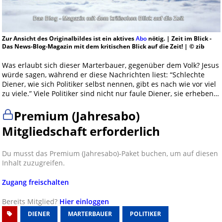
Zur Ansicht des Originalbildes ist ein aktives
Abo
nötig. | Zeit im Blick -
Das News-Blog-Magazin mit dem kritischen Blick auf die Zeit! | © zib
Was erlaubt sich dieser Marterbauer, gegenüber dem Volk? Jesus
würde sagen, während er diese Nachrichten liest: “Schlechte
Diener, wie sich Politiker selbst nennen, gibt es nach wie vor viel
zu viele.” Viele Politiker sind nicht nur faule Diener, sie erheben…
Premium (Jahresabo)
Mitgliedschaft erforderlich
Du musst das Premium (Jahresabo)-Paket buchen, um auf diesen
Inhalt zuzugreifen.
Zugang freischalten
Bereits Mitglied?
Hier einloggen
DIENER
MARTERBAUER
POLITIKER