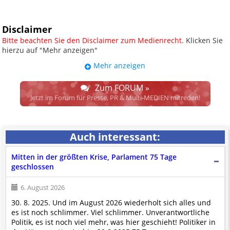
Disclaimer
Bitte beachten Sie den Disclaimer zum Medienrecht.
Klicken Sie
hierzu auf "Mehr anzeigen"
Mehr anzeigen
UPDATE: § 17 ECG seit 16.02.2024
weggefallen.
Zum FORUM »
Wir lassen den Disclaimertext dennoch so stehen, bis sich die
Jetzt im Forum für Presse, PR & Multi-MEDIEN mitreden!
Justiz im klaren ist, wodurch dieser und etliche weitere, damit
zusammenhängende Paragrafen ersetzt werden. Dzt. herrscht
auch in dem Bereich rechtsfreier Raum. D.h. noch mehr
Auch interessant:
Spielraum für das sog. "Richterrecht", welches alleine aufgrund
schwammiger Gesetze gewisse Parteien bevorzugen kann.
Mitten in der größten Krise, Parlament 75 Tage
Wir verweisen hiermit auf den
Ausschluss der Verantwortlichkeit bei
geschlossen
Links
und betonen ausdrücklich, dass wir die im Abs. 1 des § 17 ECG
genannte Überprüfung etwaiger Rechtswidrigkeit im verlinkten Inhalt
6. August 2026
nicht immer gewährleisten können.
30. 8. 2025. Und im August 2026 wiederholt sich alles und
Die Betreiber und die Autoren dieser Website sind weder Juristen, noch
es ist noch schlimmer. Viel schlimmer. Unverantwortliche
beschäftigen sie solche, dürfen und können daher
keine
Politik, es ist noch viel mehr, was hier geschieht! Politiker in
Rechtsgutachten über externen Content
erstellen.