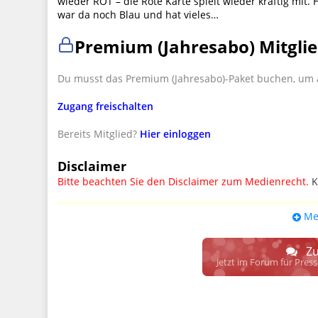
wieder ROT – die Rote Karte spielt wieder kräftig mit
war da noch Blau und hat vieles…
Premium (Jahresabo) Mitglie
Du musst das Premium (Jahresabo)-Paket buchen, um a
Zugang freischalten
Bereits Mitglied?
Hier einloggen
Disclaimer
Bitte beachten Sie den Disclaimer zum Medienrecht.
K
UPDATE: § 17 ECG seit 16.02.2024 weg
Me
Wir lassen den Disclaimertext dennoch so stehen, bis s
weitere, damit zusammenhängende Paragrafen ersetzt 
Zu
Raum. D.h. noch mehr Spielraum für das sog. "Richte
Jetzt im Forum für Pres
gewisse Parteien bevorzugen kann.
Wir verweisen hiermit auf den
Ausschluss der Verantwortlic
17 ECG genannte Überprüfung etwaiger Rechtswidrigkeit im