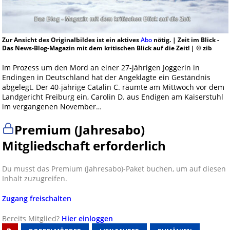
Zur Ansicht des Originalbildes ist ein aktives
Abo
nötig. | Zeit im Blick -
Das News-Blog-Magazin mit dem kritischen Blick auf die Zeit! | © zib
Im Prozess um den Mord an einer 27-jährigen Joggerin in
Endingen in Deutschland hat der Angeklagte ein Geständnis
abgelegt. Der 40-jährige Catalin C. räumte am Mittwoch vor dem
Landgericht Freiburg ein, Carolin D. aus Endigen am Kaiserstuhl
im vergangenen November…
Premium (Jahresabo)
Mitgliedschaft erforderlich
Du musst das Premium (Jahresabo)-Paket buchen, um auf diesen
Inhalt zuzugreifen.
Zugang freischalten
Bereits Mitglied?
Hier einloggen