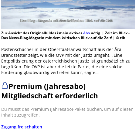
Zur Ansicht des Originalbildes ist ein aktives
Abo
nötig. | Zeit im Blick -
Das News-Blog-Magazin mit dem kritischen Blick auf die Zeit! | © zib
Postenschacher in der Oberstaatsanwaltschaft aus der Ära
Brandstetter zeigt, wie die ÖVP mit der Justiz umgeht. „Eine
Entpolitisierung der österreichischen Justiz ist grundsätzlich zu
begrüßen. Die ÖVP ist aber die letzte Partei, die eine solche
Forderung glaubwürdig vertreten kann“, sagte…
Premium (Jahresabo)
Mitgliedschaft erforderlich
Du musst das Premium (Jahresabo)-Paket buchen, um auf diesen
Inhalt zuzugreifen.
Zugang freischalten