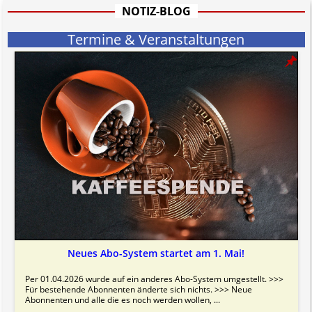
Bitte beachten Sie in dem Zusammenhang auch unsere
AGB
.
NOTIZ-BLOG
Termine & Veranstaltungen
Neues Abo-System startet am 1. Mai!
Per 01.04.2026 wurde auf ein anderes Abo-System umgestellt. >>>
Für bestehende Abonnenten änderte sich nichts. >>> Neue
Abonnenten und alle die es noch werden wollen, ...