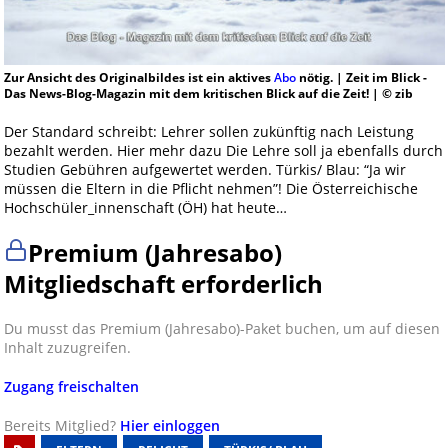
Zur Ansicht des Originalbildes ist ein aktives
Abo
nötig. | Zeit im Blick -
Das News-Blog-Magazin mit dem kritischen Blick auf die Zeit! | © zib
Der Standard schreibt: Lehrer sollen zukünftig nach Leistung
bezahlt werden. Hier mehr dazu Die Lehre soll ja ebenfalls durch
Studien Gebühren aufgewertet werden. Türkis/ Blau: “Ja wir
müssen die Eltern in die Pflicht nehmen”! Die Österreichische
Hochschüler_innenschaft (ÖH) hat heute…
Premium (Jahresabo)
Mitgliedschaft erforderlich
Du musst das Premium (Jahresabo)-Paket buchen, um auf diesen
Inhalt zuzugreifen.
Zugang freischalten
Bereits Mitglied?
Hier einloggen