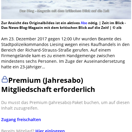
Zur Ansicht des Originalbildes ist ein aktives
Abo
nötig. | Zeit im Blick -
Das News-Blog-Magazin mit dem kritischen Blick auf die Zeit! | © zib
Am 23. Dezember 2017 gegen 12:00 Uhr wurden Beamte des
Stadtpolizeikommandos Liesing wegen eines Raufhandels in den
Bereich der Richard-Strauss-Straße gerufen. Auf einem
Firmengelände kam es zu einem Handgemenge zwischen
mindestens sechs Personen. Im Zuge der Auseinandersetzung
hatte ein 23-Jähriger…
Premium (Jahresabo)
Mitgliedschaft erforderlich
Du musst das Premium (Jahresabo)-Paket buchen, um auf diesen
Inhalt zuzugreifen.
Zugang freischalten
Bereits Mitglied?
Hier einloggen