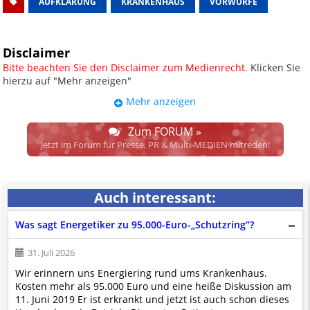
AUFKLÄRUNG
KRANKENHAUS
VORWÜRFE
Disclaimer
Bitte beachten Sie den Disclaimer zum Medienrecht.
Klicken Sie
hierzu auf "Mehr anzeigen"
Mehr anzeigen
UPDATE: § 17 ECG seit 16.02.2024
weggefallen.
Zum FORUM »
Wir lassen den Disclaimertext dennoch so stehen, bis sich die
Jetzt im Forum für Presse, PR & Multi-MEDIEN mitreden!
Justiz im klaren ist, wodurch dieser und etliche weitere, damit
zusammenhängende Paragrafen ersetzt werden. Dzt. herrscht
auch in dem Bereich rechtsfreier Raum. D.h. noch mehr
Auch interessant:
Spielraum für das sog. "Richterrecht", welches alleine aufgrund
schwammiger Gesetze gewisse Parteien bevorzugen kann.
Was sagt Energetiker zu 95.000-Euro-„Schutzring“?
Wir verweisen hiermit auf den
Ausschluss der Verantwortlichkeit bei
Links
und betonen ausdrücklich, dass wir die im Abs. 1 des § 17 ECG
31. Juli 2026
genannte Überprüfung etwaiger Rechtswidrigkeit im verlinkten Inhalt
Wir erinnern uns Energiering rund ums Krankenhaus.
nicht immer gewährleisten können.
Kosten mehr als 95.000 Euro und eine heiße Diskussion am
Die Betreiber und die Autoren dieser Website sind weder Juristen, noch
11. Juni 2019 Er ist erkrankt und jetzt ist auch schon dieses
beschäftigen sie solche, dürfen und können daher
keine