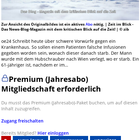
Zur Ansicht des Originalbildes ist ein aktives
Abo
nötig. | Zeit im Blick -
Das News-Blog-Magazin mit dem kritischen Blick auf die Zeit! | © zib
oe24 Schreibt heute über schwere Vorwürfe gegen ein
Krankenhaus. So sollen einem Patienten falsche Infusionen
gegeben worden sein, wonach dieser danach starb. Der Mann
wurde mit dem Hubschrauber nach Wien verlegt, wo er starb. Ein
61-jähriger ist, nachdem er im…
Premium (Jahresabo)
Mitgliedschaft erforderlich
Du musst das Premium (Jahresabo)-Paket buchen, um auf diesen
Inhalt zuzugreifen.
Zugang freischalten
Bereits Mitglied?
Hier einloggen