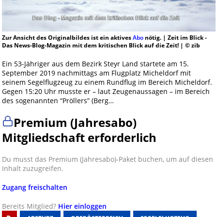
Zur Ansicht des Originalbildes ist ein aktives
Abo
nötig. | Zeit im Blick -
Das News-Blog-Magazin mit dem kritischen Blick auf die Zeit! | © zib
Ein 53-Jähriger aus dem Bezirk Steyr Land startete am 15.
September 2019 nachmittags am Flugplatz Micheldorf mit
seinem Segelflugzeug zu einem Rundflug im Bereich Micheldorf.
Gegen 15:20 Uhr musste er – laut Zeugenaussagen – im Bereich
des sogenannten “Pröllers” (Berg…
Premium (Jahresabo)
Mitgliedschaft erforderlich
Du musst das Premium (Jahresabo)-Paket buchen, um auf diesen
Inhalt zuzugreifen.
Zugang freischalten
Bereits Mitglied?
Hier einloggen