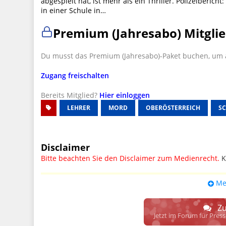
abgespielt hat, ist mehr als ein Thriller. Polizeiberi
in einer Schule in…
Premium (Jahresabo) Mitglie
Du musst das Premium (Jahresabo)-Paket buchen, um a
Zugang freischalten
Bereits Mitglied?
Hier einloggen
LEHRER
MORD
OBERÖSTERREICH
S
Disclaimer
Bitte beachten Sie den Disclaimer zum Medienrecht.
K
UPDATE: § 17 ECG seit 16.02.2024 weg
Me
Wir lassen den Disclaimertext dennoch so stehen, bis s
weitere, damit zusammenhängende Paragrafen ersetzt 
Zu
Raum. D.h. noch mehr Spielraum für das sog. "Richte
Jetzt im Forum für Pres
gewisse Parteien bevorzugen kann.