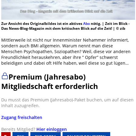
Zur Ansicht des Originalbildes ist ein aktives
Abo
nötig. | Zeit im Blick -
Das News-Blog-Magazin mit dem kritischen Blick auf die Zeit! | © zib
Mittlerweile ist nicht nur Innenminister Nehammer informiert,
sondern auch BMI allgemein. Warum nennt man diese
Menschen Psychopathen, Soziopathen? Weil, diese vor anderen
Freundlichkeit herauskehren, aber ihre ” Opfer” schwerst
beleidigen und dabei oft Hilfe haben, weil diese so gut lügen…
Premium (Jahresabo)
Mitgliedschaft erforderlich
Du musst das Premium (Jahresabo)-Paket buchen, um auf diesen
Inhalt zuzugreifen.
Zugang freischalten
Bereits Mitglied?
Hier einloggen