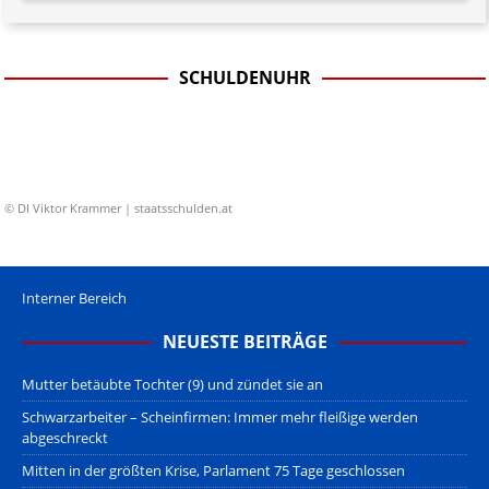
SCHULDENUHR
© DI Viktor Krammer | staatsschulden.at
Interner Bereich
NEUESTE BEITRÄGE
Mutter betäubte Tochter (9) und zündet sie an
Schwarzarbeiter – Scheinfirmen: Immer mehr fleißige werden
abgeschreckt
Mitten in der größten Krise, Parlament 75 Tage geschlossen