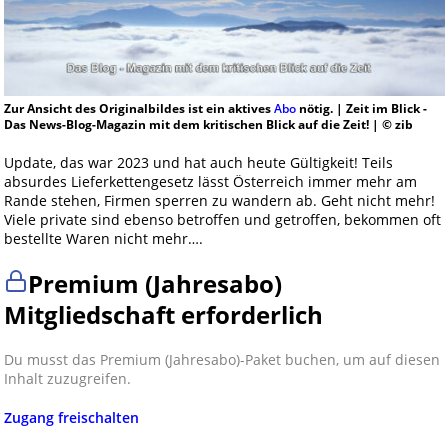
Zur Ansicht des Originalbildes ist ein aktives
Abo
nötig. | Zeit im Blick -
Das News-Blog-Magazin mit dem kritischen Blick auf die Zeit! | © zib
Update, das war 2023 und hat auch heute Gültigkeit! Teils
absurdes Lieferkettengesetz lässt Österreich immer mehr am
Rande stehen, Firmen sperren zu wandern ab. Geht nicht mehr!
Viele private sind ebenso betroffen und getroffen, bekommen oft
bestellte Waren nicht mehr….
Premium (Jahresabo)
Mitgliedschaft erforderlich
Du musst das Premium (Jahresabo)-Paket buchen, um auf diesen
Inhalt zuzugreifen.
Zugang freischalten