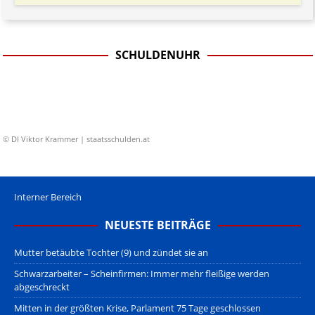
SCHULDENUHR
© DI Viktor Krammer | staatsschulden.at
Interner Bereich
NEUESTE BEITRÄGE
Mutter betäubte Tochter (9) und zündet sie an
Schwarzarbeiter – Scheinfirmen: Immer mehr fleißige werden
abgeschreckt
Mitten in der größten Krise, Parlament 75 Tage geschlossen