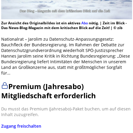
Zur Ansicht des Originalbildes ist ein aktives
Abo
nötig. | Zeit im Blick -
Das News-Blog-Magazin mit dem kritischen Blick auf die Zeit! | © zib
Nationalrat – Jarolim zu Datenschutz-Anpassungsgesetz:
Bauchfleck der Bundesregierung. Im Rahmen der Debatte zur
Datenschutzgrundverordnung wiederholt SPÖ-Justizsprecher
Hannes Jarolim seine Kritik in Richtung Bundesregierung: „Diese
Bundesregierung liefert Intimitäten der Menschen in unserem
Land an Großkonzerne aus, statt mit größtmöglicher Sorgfalt
für…
Premium (Jahresabo)
Mitgliedschaft erforderlich
Du musst das Premium (Jahresabo)-Paket buchen, um auf diesen
Inhalt zuzugreifen.
Zugang freischalten