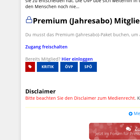
sie zu entscheiden hat. Die ÖVP übe sich weiterhin in
den Menschen noch nie…
Premium (Jahresabo) Mitglie
Du musst das Premium (Jahresabo)-Paket buchen, um a
Zugang freischalten
Bereits Mitglied?
Hier einloggen
KRITIK
ÖVP
SPÖ
Disclaimer
Bitte beachten Sie den Disclaimer zum Medienrecht.
K
UPDATE: § 17 ECG seit 16.02.2024 weg
Me
Wir lassen den Disclaimertext dennoch so stehen, bis s
weitere, damit zusammenhängende Paragrafen ersetzt 
Zu
Raum. D.h. noch mehr Spielraum für das sog. "Richte
Jetzt im Forum für Pres
gewisse Parteien bevorzugen kann.