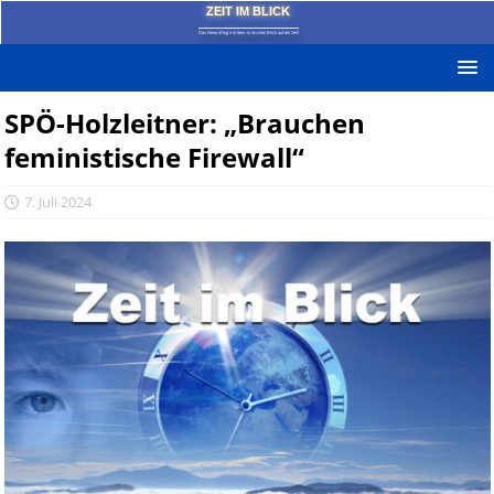
ZEIT IM BLICK
Das News-Blog mit dem kritischen Blick auf die Zeit!
SPÖ-Holzleitner: „Brauchen
feministische Firewall“
7. Juli 2024