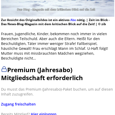
Zur Ansicht des Originalbildes ist ein aktives
Abo
nötig. | Zeit im Blick -
Das News-Blog-Magazin mit dem kritischen Blick auf die Zeit! | © zib
Frauen, Jugendliche, Kinder, bekommen noch immer in vielen
Bereichen Teilschuld. Aber auch die Eltern. Heißt für den
Beschuldigten, Täter immer weniger Strafe! Fallbeispiel,
häusliche Gewalt! Frau erschlägt Mann im Schlaf. U-Haft folgt!
Mutter muss mit missbrauchten Mädchen wegziehen,
Beschuldigte nicht…
Premium (Jahresabo)
Mitgliedschaft erforderlich
Du musst das Premium (Jahresabo)-Paket buchen, um auf diesen
Inhalt zuzugreifen.
Zugang freischalten
Bereits Mitglied?
Hier einloggen