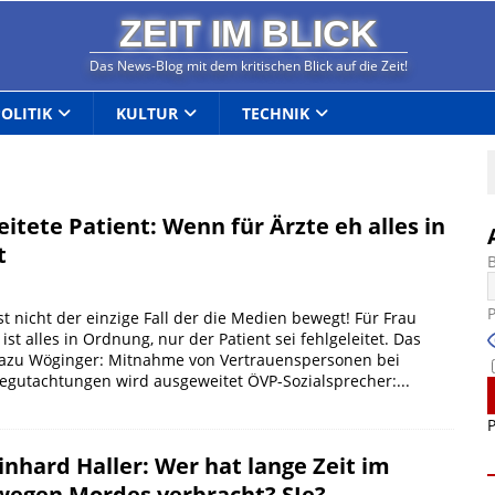
ZEIT IM BLICK
Das News-Blog mit dem kritischen Blick auf die Zeit!
POLITIK
KULTUR
TECHNIK
eitete Patient: Wenn für Ärzte eh alles in
t
ist nicht der einzige Fall der die Medien bewegt! Für Frau
st alles in Ordnung, nur der Patient sei fehlgeleitet. Das
k dazu Wöginger: Mitnahme von Vertrauenspersonen bei
egutachtungen wird ausgeweitet ÖVP-Sozialsprecher:...
P
inhard Haller: Wer hat lange Zeit im
wegen Mordes verbracht? SIe?