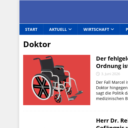
START
AKTUELL
WIRTSCHAFT
Doktor
Der fehlgel
Ordnung is
3. Juni 2026
Der Fall Marcel 
Doktor hingegen i
sagt die Politi
medizinischen B
Herr Dr. Re
Gefängnis 