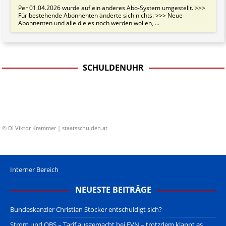
Per 01.04.2026 wurde auf ein anderes Abo-System umgestellt. >>>
Für bestehende Abonnenten änderte sich nichts. >>> Neue
Abonnenten und alle die es noch werden wollen, ...
SCHULDENUHR
© DI Viktor Krammer | staatsschulden.at
Interner Bereich
NEUESTE BEITRÄGE
Bundeskanzler Christian Stocker entschuldigt sich?
Strom und OBS – Tarif ausgemacht bei EVN – trotzdem klappt es