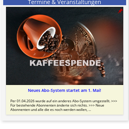
Termine & Veranstaltungen
Bitte beachten Sie in dem Zusammenhang auch unsere
AGB
.
Neues Abo-System startet am 1. Mai!
Per 01.04.2026 wurde auf ein anderes Abo-System umgestellt. >>>
Für bestehende Abonnenten änderte sich nichts. >>> Neue
Abonnenten und alle die es noch werden wollen, ...