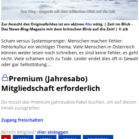
Zur Ansicht des Originalbildes ist ein aktives
Abo
nötig. | Zeit im Blick -
Das News-Blog-Magazin mit dem kritischen Blick auf die Zeit! | © zib
Scham versus Systemsprenger. Menschen machen Fehler:
Fehlerkultur ein wichtiges Thema. Viele Menschen in Österreich
können weder lesen noch schreiben, es sind keine Fehler, es geht
nicht. Viele schämen sich zu Tode. Leider endet dies oft in Gewalt
oder gar Selbsttötung:…
Premium (Jahresabo)
Mitgliedschaft erforderlich
Du musst das Premium (Jahresabo)-Paket buchen, um auf diesen
Inhalt zuzugreifen.
Zugang freischalten
Bereits Mitglied?
Hier einloggen