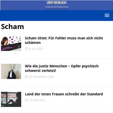
ZEIT IM BLICK
Das News-Blog mit dem kritischen Blick auf die Zeit!
Scham
Scham tötet: Für Fehler muss man sich nicht
schämen
8. Juli 2026
Wie die Justiz Menschen – Opfer psychisch
schwerst verletzt!
26. November 2024
Land der toten Frauen schreibt der Standard
15. Mai 2021