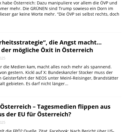
tik habe Österreich: Dazu manipuliere vor allem die ÖVP und
mmer mehr. Die GRÜNEN sind Trump sowieso ein Dorn im
ieser gar keine Worte mehr. “Die ÖVP sei selbst rechts, doch
rheitsstrategie“, die Angst macht…
der mögliche Öxit in Österreich
025
r die Medien kam, macht alles noch mehr als spannend.
 von gestern. Kickl auf X: Bundeskanzler Stocker muss der
 Geisterfahrt der NEOS unter Meinl-Reisinger, Brandstätter
alt gebieten. Es darf nicht länger...
 Österreich – Tagesmedien flippen aus
s der EU für Österreich?
025
elt die FPÖ? Quelle, Zitat, Facebook: Nach Bericht über US-