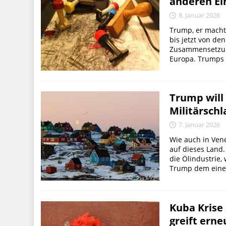
anderen Ei
8. Januar 2026
Trump, er macht 
bis jetzt von den
Zusammensetzung
Europa. Trumps K
Trump will
Militärschl
7. Januar 2026
Wie auch in Vene
auf dieses Land.
die Ölindustrie
Trump dem einen
Kuba Krise
greift erne