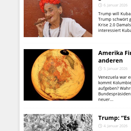
6. Januar 2026
Trump will Kuba
Trump schwört g
Krise 2.0 Damal
interessiert Kub
Amerika Fi
anderen
5. Januar 2026
Venezuela war er
kommt Kolumbien
aufgeben? Wahrs
Bundespräsident
neuer...
Trump: “Es 
4. Januar 2026