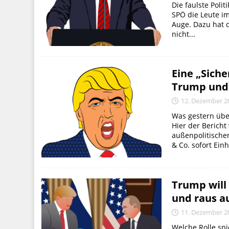
Die faulste Poli
SPÖ die Leute i
Auge. Dazu hat d
nicht...
Eine „Siche
Trump und 
12. Dezember 2
Was gestern übe
Hier der Bericht
außenpolitischen
& Co. sofort Einh
Trump will
und raus au
11. Dezember 2
Welche Rolle spi