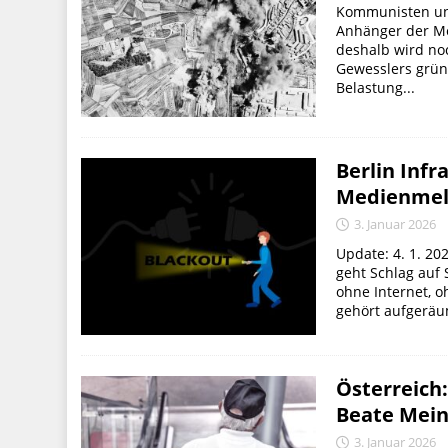
Kommunisten und 
Anhänger der Me
deshalb wird no
Gewesslers grüne
Belastung...
Berlin Infr
Medienme
3. Januar 2026
Update: 4. 1. 20
geht Schlag auf
ohne Internet, o
gehört aufgeräum
Österreich
Beate Meinl
3. Januar 2026