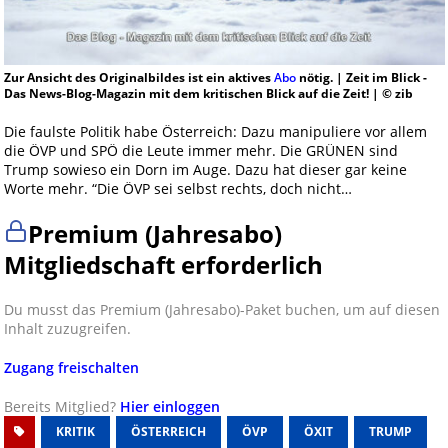
Zur Ansicht des Originalbildes ist ein aktives
Abo
nötig. | Zeit im Blick -
Das News-Blog-Magazin mit dem kritischen Blick auf die Zeit! | © zib
Die faulste Politik habe Österreich: Dazu manipuliere vor allem
die ÖVP und SPÖ die Leute immer mehr. Die GRÜNEN sind
Trump sowieso ein Dorn im Auge. Dazu hat dieser gar keine
Worte mehr. “Die ÖVP sei selbst rechts, doch nicht…
Premium (Jahresabo)
Mitgliedschaft erforderlich
Du musst das Premium (Jahresabo)-Paket buchen, um auf diesen
Inhalt zuzugreifen.
Zugang freischalten
Bereits Mitglied?
Hier einloggen
KRITIK
ÖSTERREICH
ÖVP
ÖXIT
TRUMP