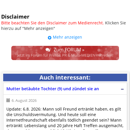
Disclaimer
Bitte beachten Sie den Disclaimer zum Medienrecht.
Klicken Sie
hierzu auf "Mehr anzeigen"
Mehr anzeigen
UPDATE: § 17 ECG seit 16.02.2024
weggefallen.
Zum FORUM »
Wir lassen den Disclaimertext dennoch so stehen, bis sich die
Jetzt im Forum für Presse, PR & Multi-MEDIEN mitreden!
Justiz im klaren ist, wodurch dieser und etliche weitere, damit
zusammenhängende Paragrafen ersetzt werden. Dzt. herrscht
auch in dem Bereich rechtsfreier Raum. D.h. noch mehr
Auch interessant:
Spielraum für das sog. "Richterrecht", welches alleine aufgrund
schwammiger Gesetze gewisse Parteien bevorzugen kann.
Mutter betäubte Tochter (9) und zündet sie an
Wir verweisen hiermit auf den
Ausschluss der Verantwortlichkeit bei
Links
und betonen ausdrücklich, dass wir die im Abs. 1 des § 17 ECG
6. August 2026
genannte Überprüfung etwaiger Rechtswidrigkeit im verlinkten Inhalt
Update: 6.8. 2026: Mann soll Freund ertränkt haben, es gilt
nicht immer gewährleisten können.
die Unschuldsvermutung. Und heute soll eine
Die Betreiber und die Autoren dieser Website sind weder Juristen, noch
Internetfreundschaft ebenfalls tödlich geendet sein? Mann
beschäftigen sie solche, dürfen und können daher
keine
ertränkt: Lebenslang und 20 Jahre Haft Treffen ausgemacht,
Rechtsgutachten über externen Content
erstellen.