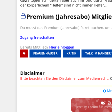
Gewaltopfer schilderten aber auch ihr Leid durch Fra
der körperlichen! “Helfer” sind nicht immer Helfer,…
Premium (Jahresabo) Mitglie
Du musst das Premium (Jahresabo)-Paket buchen, um a
Zugang freischalten
Bereits Mitglied?
Hier einloggen
FRAUENHÄUSER
KRITIK
TALK IM HANGER 
Disclaimer
Bitte beachten Sie den Disclaimer zum Medienrecht.
K
UPDATE: § 17 ECG seit 16.02.2024 weg
Me
Wir lassen den Disclaimertext dennoch so stehen, bis s
weitere, damit zusammenhängende Paragrafen ersetzt 
Zu
Raum. D.h. noch mehr Spielraum für das sog. "Richte
Jetzt im Forum für Pres
gewisse Parteien bevorzugen kann.