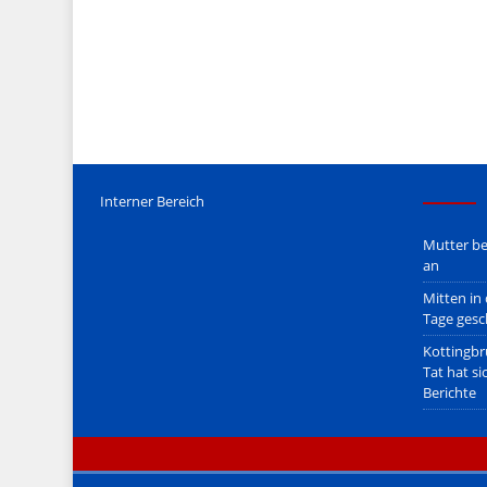
Mediengesetz
erfolgt, soweit wir als Nicht-Juristen dieses v
Wir stehen nicht in (ge)werblichen Zusammenhang mit uo. z
Etwaige Empfehlungen in diesem Bericht sind
keine Recht
Der Begriff "
Abmahnanwalt
" bezeichnet Juristen, welche üb
überzogenen, rechtlich fragwürdigen) Abmahnungen leben u
innerhalb gesetzlich verankerter Regeln tun.
Jener Disclaimer soll sich nicht über gültiges Recht hinwe
hpts. informativen Charakter.
Bitte beachten Sie in dem Zusammenhang auch unsere
AG
Interner Bereich
Mutter be
an
Mitten in
Tage gesc
Kottingbr
Tat hat si
Berichte