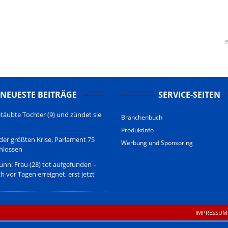
erstehen.
u den Betreibern der verlinkten Webseiten.
sberatung!
erwiegend u.o. ausschließlich von (meist ungerechtfertigten,
©
nd soll keine Herabwürdigung von Kanzleien darstellen, welche dies
gsetzen und hat aufgrund der nicht Vertrags-gebundenen Wirksamkeit
B
.
NEUESTE BEITRÄGE
SERVICE-SEITEN
täubte Tochter (9) und zündet sie
Branchenbuch
Produktinfo
 der größten Krise, Parlament 75
Werbung und Sponsoring
hlossen
unn: Frau (28) tot aufgefunden –
ch vor Tagen erreignet, erst jetzt
IMPRESSUM