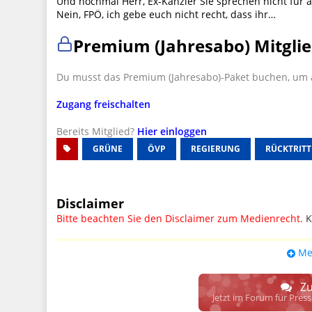
Und nochmal Herr, Ex-Kanzler Sie sprechen nicht für 
Nein, FPÖ, ich gebe euch nicht recht, dass ihr…
Premium (Jahresabo) Mitglie
Du musst das Premium (Jahresabo)-Paket buchen, um a
Zugang freischalten
Bereits Mitglied?
Hier einloggen
GRÜNE
ÖVP
REGIERUNG
RÜCKTRITT
Disclaimer
Bitte beachten Sie den Disclaimer zum Medienrecht.
K
UPDATE: § 17 ECG seit 16.02.2024 weg
Me
Wir lassen den Disclaimertext dennoch so stehen, bis s
weitere, damit zusammenhängende Paragrafen ersetzt 
Zu
Raum. D.h. noch mehr Spielraum für das sog. "Richte
Jetzt im Forum für Pres
gewisse Parteien bevorzugen kann.