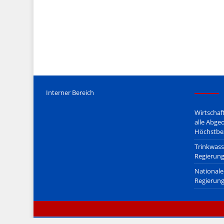
Mediengesetz
erfolgt, soweit wir als Nicht-Juristen dieses v
Wir stehen nicht in (ge)werblichen Zusammenhang mit uo. z
Etwaige Empfehlungen in diesem Bericht sind
keine Recht
Der Begriff "
Abmahnanwalt
" bezeichnet Juristen, welche üb
überzogenen, rechtlich fragwürdigen) Abmahnungen leben u
innerhalb gesetzlich verankerter Regeln tun.
Jener Disclaimer soll sich nicht über gültiges Recht hinwe
hpts. informativen Charakter.
Bitte beachten Sie in dem Zusammenhang auch unsere
AG
Interner Bereich
Wirtschaf
alle Abge
Höchstbe
Trinkwass
Regierung
Nationale 
Regierung