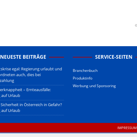
erstehen.
u den Betreibern der verlinkten Webseiten.
sberatung!
erwiegend u.o. ausschließlich von (meist ungerechtfertigten,
©
nd soll keine Herabwürdigung von Kanzleien darstellen, welche dies
gsetzen und hat aufgrund der nicht Vertrags-gebundenen Wirksamkeit
B
.
NEUESTE BEITRÄGE
SERVICE-SEITEN
tskrise egal: Regierung urlaubt und
Branchenbuch
ordneten auch, dies bei
Produktinfo
zahlung
Werbung und Sponsoring
erknappheit – Ernteausfälle:
 auf Urlaub
Sicherheit in Österreich in Gefahr?
 auf Urlaub
IMPRESSUM