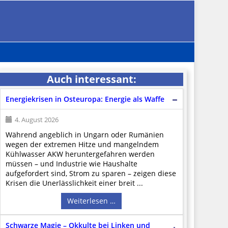
Auch interessant:
Energiekrisen in Osteuropa: Energie als Waffe
4. August 2026
Während angeblich in Ungarn oder Rumänien
wegen der extremen Hitze und mangelndem
Kühlwasser AKW heruntergefahren werden
müssen – und Industrie wie Haushalte
aufgefordert sind, Strom zu sparen – zeigen diese
Krisen die Unerlässlichkeit einer breit ...
Weiterlesen …
Schwarze Magie – Okkulte bei Linken und