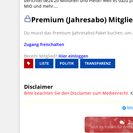
berichtet oe24 20 Millionen und Pleite? Weil es dazu
MIO und mehr….
Premium (Jahresabo) Mitglie
Du musst das Premium (Jahresabo)-Paket buchen, um a
Zugang freischalten
Bereits Mitglied?
Hier einloggen
LISTE
POLITIK
TRANSPARENZ
Disclaimer
Bitte beachten Sie den Disclaimer zum Medienrecht.
K
UPDATE: § 17 ECG seit 16.02.2024 weg
Me
Wir lassen den Disclaimertext dennoch so stehen, bis s
weitere, damit zusammenhängende Paragrafen ersetzt 
Zu
Raum. D.h. noch mehr Spielraum für das sog. "Richte
Jetzt im Forum für Pres
gewisse Parteien bevorzugen kann.