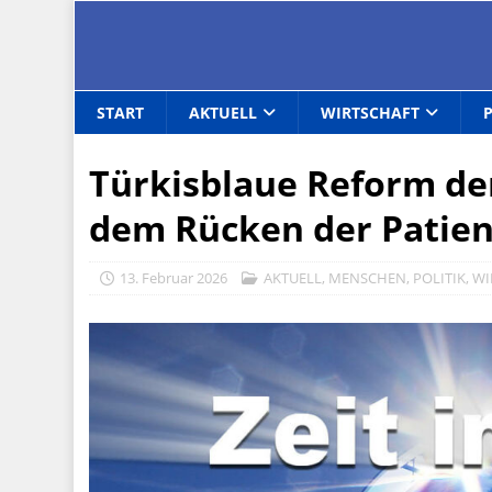
START
AKTUELL
WIRTSCHAFT
Türkisblaue Reform der
dem Rücken der Patie
13. Februar 2026
AKTUELL
,
MENSCHEN
,
POLITIK
,
WI