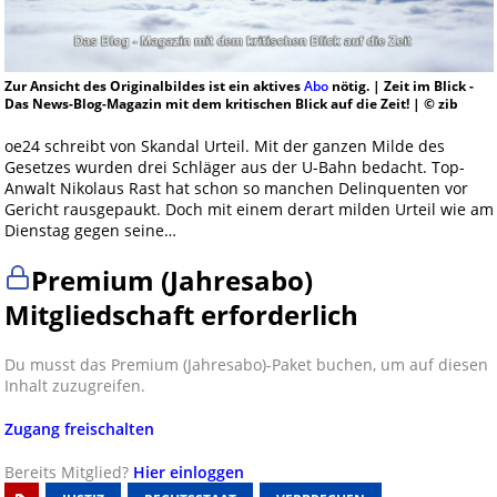
Zur Ansicht des Originalbildes ist ein aktives
Abo
nötig. | Zeit im Blick -
Das News-Blog-Magazin mit dem kritischen Blick auf die Zeit! | © zib
oe24 schreibt von Skandal Urteil. Mit der ganzen Milde des
Gesetzes wurden drei Schläger aus der U-Bahn bedacht. Top-
Anwalt Nikolaus Rast hat schon so manchen Delinquenten vor
Gericht rausgepaukt. Doch mit einem derart milden Urteil wie am
Dienstag gegen seine…
Premium (Jahresabo)
Mitgliedschaft erforderlich
Du musst das Premium (Jahresabo)-Paket buchen, um auf diesen
Inhalt zuzugreifen.
Zugang freischalten
Bereits Mitglied?
Hier einloggen