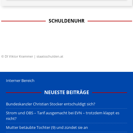
SCHULDENUHR
© DI Viktor Krammer | staatsschulden.at
Interner Bereich
NEUESTE BEITRÄGE
Bundeskanzler Christian Stocker entschuldigt sich?
Strom und OBS – Tarif ausgemacht bei EVN – trotzdem klappt es
nicht?
Mutter betäubte Tochter (9) und zündet sie an