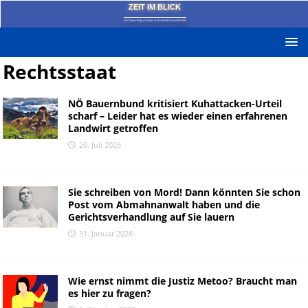
ZEIT IM BLICK
Das News-Blog mit dem kritischen Blick auf die Zeit!
Rechtsstaat
NÖ Bauernbund kritisiert Kuhattacken-Urteil
scharf – Leider hat es wieder einen erfahrenen
Landwirt getroffen
20. Juli 2026
Sie schreiben von Mord! Dann könnten Sie schon
Post vom Abmahnanwalt haben und die
Gerichtsverhandlung auf Sie lauern
31. Januar 2026
Wie ernst nimmt die Justiz Metoo? Braucht man
es hier zu fragen?